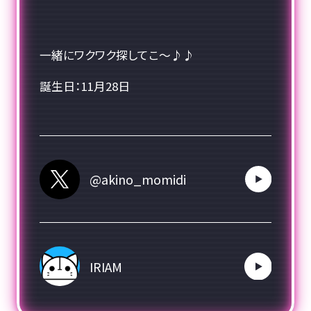
一緒にワクワク探してこ〜♪♪
誕生日：11月28日
@akino_momidi
L
O
A
D
I
N
G
.
.
.
IRIAM