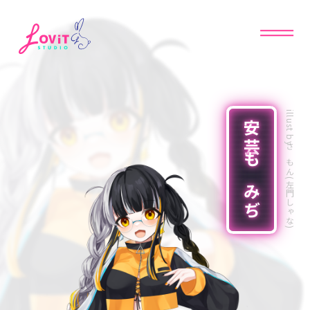
illust by
安芸 もみぢ
さもん(左門しゃな)